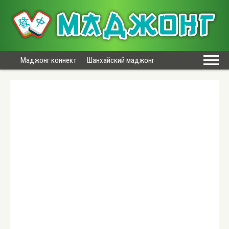
Маджонг коннект
Шанхайский маджонг
Бесплатный маджонг