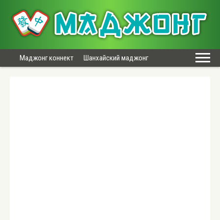
Маджонг коннект
Шанхайский маджонг
Бесплатный маджонг